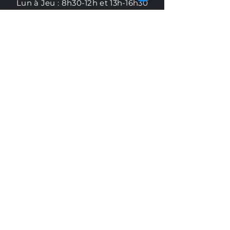
Lun à Jeu : 8h30-12h et 13h-16h30
​Ven à Dim : Fermé
AIDE
Livraisons et retours
Politique en matière de cookies
Politique de confidentialité
Abonnez-vous à
l'infolettre Otelia
S'abonner