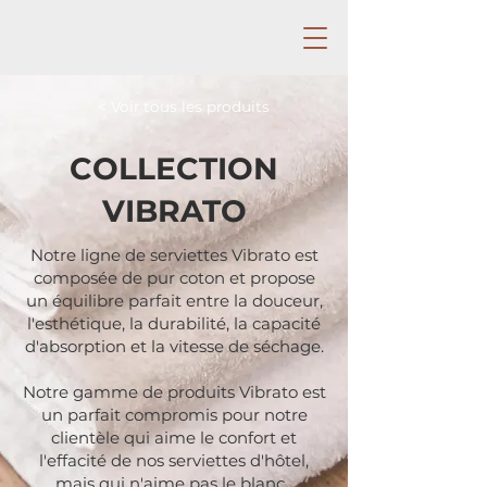
< Voir tous les produits
COLLECTION
VIBRATO
Notre ligne de serviettes Vibrato est
composée de pur coton et propose
un équilibre parfait entre la douceur,
l'esthétique, la durabilité, la capacité
d'absorption et la vitesse de séchage.
Notre gamme de produits Vibrato est
un parfait compromis pour notre
clientèle qui aime le confort et
l'effacité de nos serviettes d'hôtel,
mais qui n'aime pas le blanc.