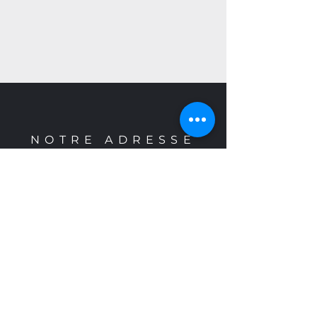
NOTRE ADRESSE
Adresse :
1591 rue Lottinville,
Saint-Paulin (QC) J0K 3G0
Téléphone :
1 819 268-2424
Sans frais :
1 877 648-2424
HORAIRES