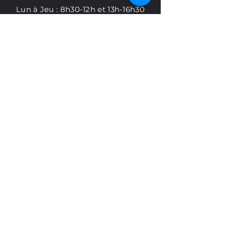
Lun à Jeu : 8h30-12h et 13h-16h30
​Ven à Dim : Fermé
AIDE
Livraisons et retours
Politique en matière de cookies
Politique de confidentialité
Abonnez-vous à
l'infolettre Otelia
S'abonner