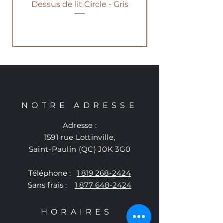
Dessus de lit Circle - Gris
NOTRE ADRESSE
Adresse :
1591 rue Lottinville,
Saint-Paulin (QC) J0K 3G0
Téléphone :
1 819 268-2424
Sans frais :
1 877 648-2424
HORAIRES