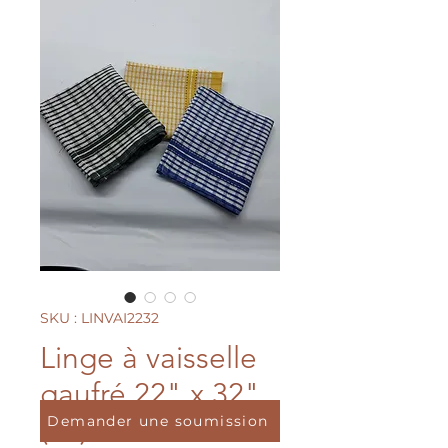
SKU : LINVAI2232
Linge à vaisselle
gaufré 22" x 32"
(12)
Demander une soumission