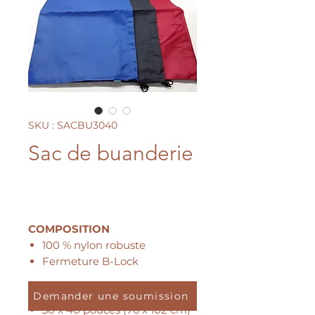
SKU : SACBU3040
Sac de buanderie
COMPOSITION
100 % nylon robuste
Fermeture B-Lock
DIMENSIONS
Demander une soumission
30 x 40 pouces (76 x 102 cm)